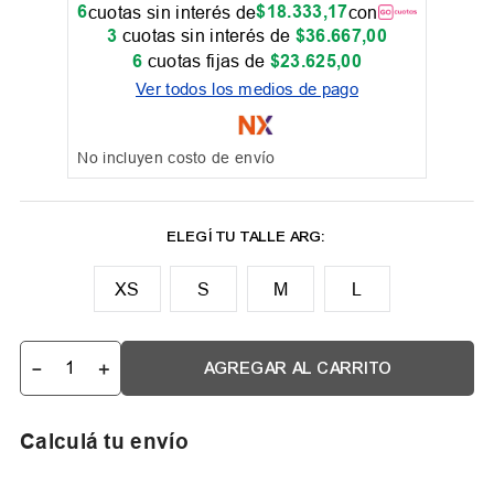
6
$
18
.
333
,
17
cuotas sin interés de
con
3
cuotas sin interés de
$
36
.
667
,
00
6
cuotas fijas de
$
23
.
625
,
00
Ver todos los medios de pago
No incluyen costo de envío
XS
M
L
－
＋
AGREGAR AL CARRITO
Calculá tu envío