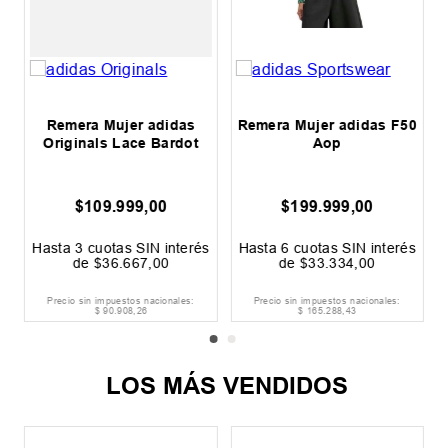
Remera Mujer adidas
Remera Mujer adidas F50
Originals Lace Bardot
Aop
$
109
.
999
,
00
$
199
.
999
,
00
s
Hasta
3
cuotas SIN interés
Hasta
6
cuotas SIN interés
de
$
36
.
667
,
00
de
$
33
.
334
,
00
Precio sin impuestos nacionales:
Precio sin impuestos nacionales:
$
90
.
908
,
26
$
165
.
288
,
43
LOS MÁS VENDIDOS