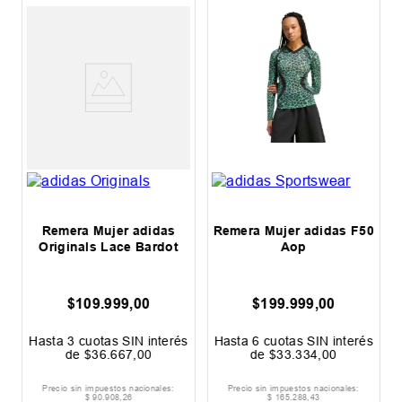
Remera Mujer adidas
Remera Mujer adidas F50
Originals Lace Bardot
Aop
$
109
.
999
,
00
$
199
.
999
,
00
s
Hasta
3
cuotas SIN interés
Hasta
6
cuotas SIN interés
de
$
36
.
667
,
00
de
$
33
.
334
,
00
Precio sin impuestos nacionales:
Precio sin impuestos nacionales:
$
90
.
908
,
26
$
165
.
288
,
43