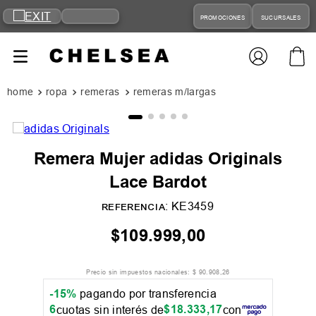
PROMOCIONES
SUCURSALES
ropa
remeras
remeras m/largas
Remera Mujer adidas Originals
Lace Bardot
:
KE3459
REFERENCIA
$
109
.
999
,
00
Precio sin impuestos nacionales:
$
90
.
908
,
26
-15%
pagando por transferencia
6
$
18
.
333
,
17
cuotas sin interés de
con