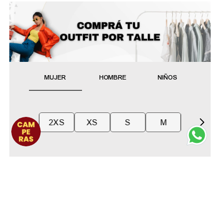
MUJER
HOMBRE
NIÑOS
2XS
XS
S
M