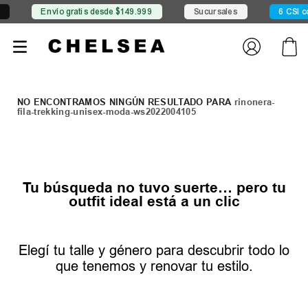
Envío gratis desde $149.999
Sucursales
6 CSI co
rinonera-
fila-trekking-unisex-moda-ws2022004105
Tu búsqueda no tuvo suerte… pero tu
outfit ideal está a un clic
Elegí tu talle y género para descubrir todo lo
que tenemos y renovar tu estilo.