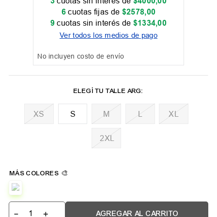
3
cuotas sin interés de
$
4000
,
00
6
cuotas fijas de
$
2578
,
00
9
cuotas sin interés de
$
1334
,
00
Ver todos los medios de pago
No incluyen costo de envío
XS
M
L
XL
2XL
－
＋
AGREGAR AL CARRITO