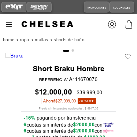
PROMOCIONES
SUCURSALES
ropa
mallas
shorts de baño
Short Braku Hombre
:
A111670070
REFERENCIA
$
12
.
000
,
00
$
39
.
999
,
00
Ahorrá
$
27
.
999
,
00
70 %
OFF
Precio sin impuestos nacionales:
$
9917
,
36
-15%
pagando por transferencia
6
$
2000
,
00
cuotas sin interés de
con
6
$
2000
,
00
cuotas sin interés de
con