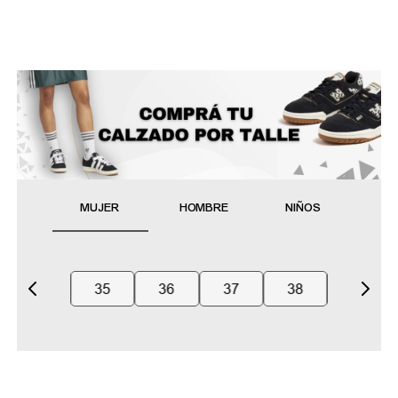
MUJER
HOMBRE
NIÑOS
35
36
37
38