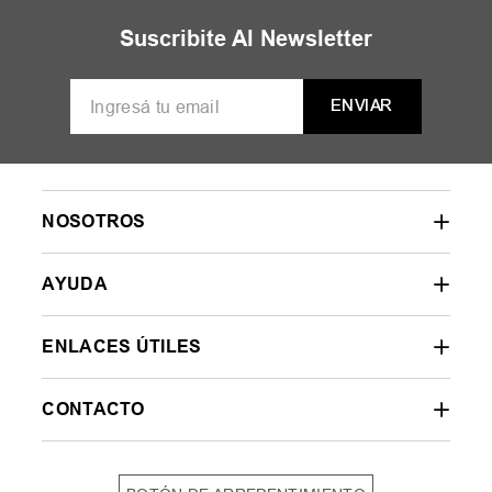
MUJER
HOMBRE
NIÑOS
35
36
37
38