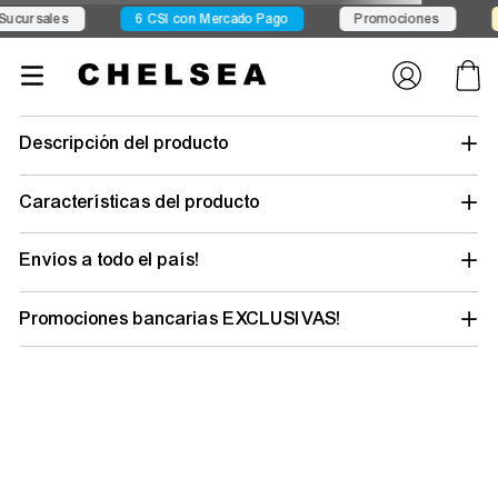
Conocé Seven Sport
Conocé Exit
Envío gratis desde $14
short-
hombre-adidas-essentials-cargo-moda-jd0407
Tu búsqueda no tuvo suerte… pero tu
outfit ideal está a un clic
Elegí tu talle y género para descubrir todo lo
que tenemos y renovar tu estilo.