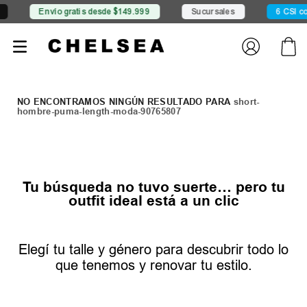
Envío gratis desde $149.999
Sucursales
6 CSI con
short-
hombre-puma-length-moda-90765807
Tu búsqueda no tuvo suerte… pero tu
outfit ideal está a un clic
Elegí tu talle y género para descubrir todo lo
que tenemos y renovar tu estilo.