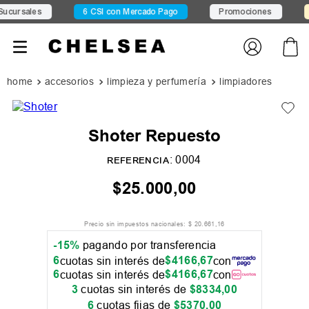
ursales
6 CSI con Mercado Pago
Promociones
1
accesorios
limpieza y perfumería
limpiadores
Shoter Repuesto
:
0004
REFERENCIA
$
25
.
000
,
00
Precio sin impuestos nacionales:
$
20
.
661
,
16
-15%
pagando por transferencia
6
$
4166
,
67
cuotas sin interés de
con
6
$
4166
,
67
cuotas sin interés de
con
3
cuotas sin interés de
$
8334
,
00
6
cuotas fijas de
$
5370
,
00