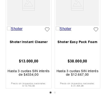
Y
Shoter Instant Cleaner
Shoter Easy Pack Foam
$
13
.
000
,
00
$
38
.
000
,
00
s
Hasta
3
cuotas SIN interés
Hasta
3
cuotas SIN interés
de
$
4334
,
00
de
$
12
.
667
,
00
Precio sin impuestos nacionales:
Precio sin impuestos nacionales:
$
10
.
743
,
80
$
31
.
404
,
96