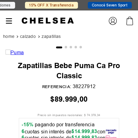
nes
15% OFF X Transferencia
Conocé Seven Sport
calzado
zapatillas
Zapatillas Bebe Puma Ca Pro
Classic
:
38227912
REFERENCIA
$
89
.
999
,
00
Precio sin impuestos nacionales:
$
74
.
379
,
34
-15%
pagando por transferencia
6
$
14
.
999
,
83
cuotas sin interés de
con
6
$
14
.
999
,
83
cuotas sin interés de
con