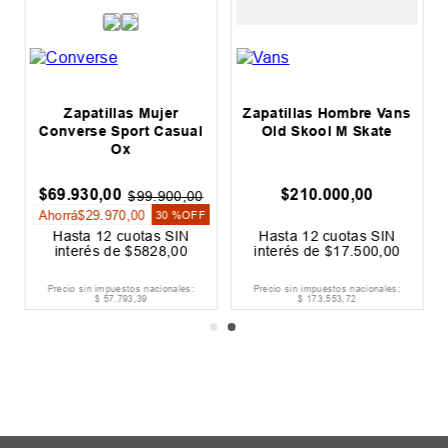
Zapatillas Mujer
Zapatillas Hombre Vans
Converse Sport Casual
Old Skool M Skate
Ox
$
69
.
930
,
00
$
210
.
000
,
00
$
99
.
900
,
00
Ahorrá
$
29
.
970
,
00
30 %
OFF
Hasta
12
cuotas SIN
Hasta
12
cuotas SIN
interés de
$
5828
,
00
interés de
$
17
.
500
,
00
Precio sin impuestos nacionales:
Precio sin impuestos nacionales:
$
57
.
793
,
39
$
173
.
553
,
72