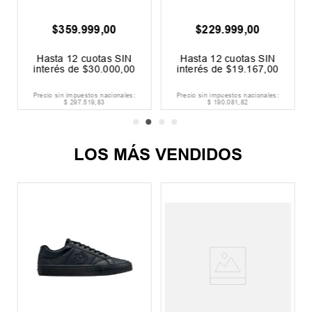
$
359
.
999
,
00
$
229
.
999
,
00
Hasta
12
cuotas SIN
Hasta
12
cuotas SIN
interés de
$
30
.
000
,
00
interés de
$
19
.
167
,
00
Precio sin impuestos nacionales:
Precio sin impuestos nacionales:
$
297
.
519
,
83
$
190
.
081
,
82
LOS MÁS VENDIDOS