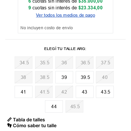
6
cuotas sin interés de
$
35
.
000
,
00
9
cuotas sin interés de
$
23
.
334
,
00
Ver todos los medios de pago
No incluyen costo de envío
34.5
35.5
36
36.5
37.5
38
38.5
39
39.5
40
41
41.5
42
43
43.5
44
45.5
📏 Tabla de talles
👣 Cómo saber tu talle