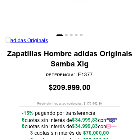
Zapatillas Hombre adidas Originals
Samba Xlg
:
IE1377
REFERENCIA
$
209
.
999
,
00
Precio sin impuestos nacionales:
$
173
.
552
,
89
-15%
pagando por transferencia
6
$
34
.
999
,
83
cuotas sin interés de
con
6
$
34
.
999
,
83
cuotas sin interés de
con
3
cuotas sin interés de
$
70
.
000
,
00