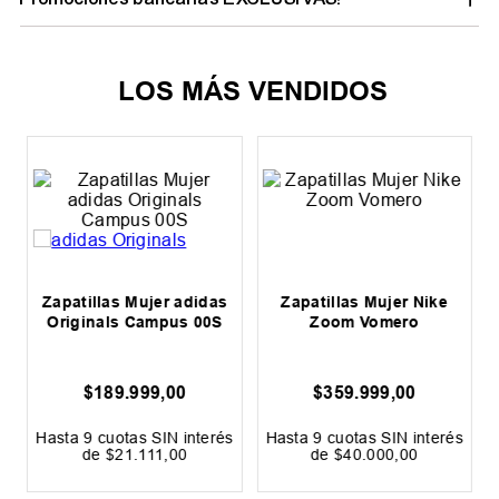
PRODUCTOS SIMILARES
Zapatillas Hombre adidas
Zapatillas Mujer adidas
Originals Gazelle Indoor
Originals Campus 00S
$
179
.
999
,
00
$
189
.
999
,
00
s
Hasta
9
cuotas SIN interés
Hasta
9
cuotas SIN interés
de
$
20
.
000
,
00
de
$
21
.
111
,
00