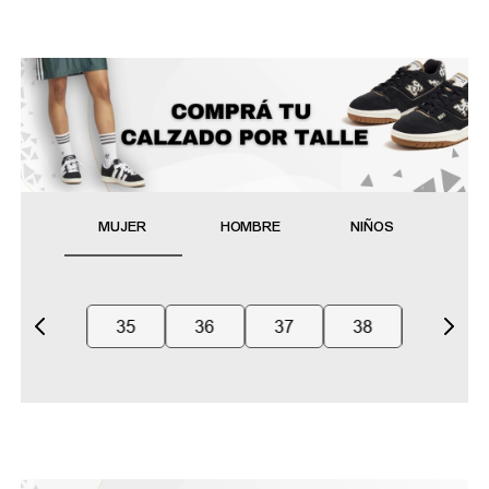
MUJER
HOMBRE
NIÑOS
35
36
37
38