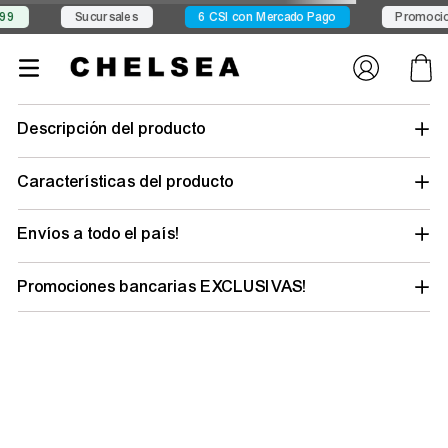
Conocé Seven Sport
Conocé Exit
Envío gratis desde $149
zapatillas-
hombre-jordan-spizike-low-basquet-fq1759-008
Tu búsqueda no tuvo suerte… pero tu
outfit ideal está a un clic
Elegí tu talle y género para descubrir todo lo
que tenemos y renovar tu estilo.