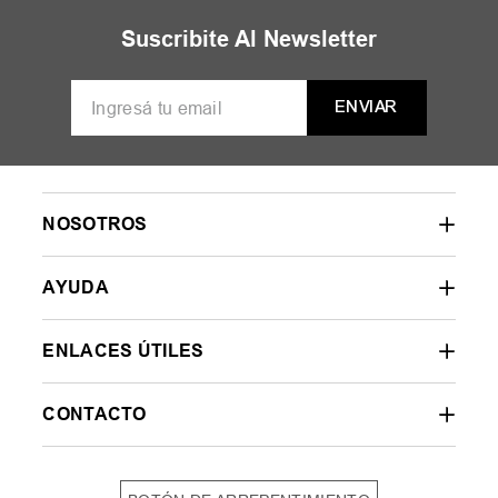
MUJER
HOMBRE
NIÑOS
35
36
37
38