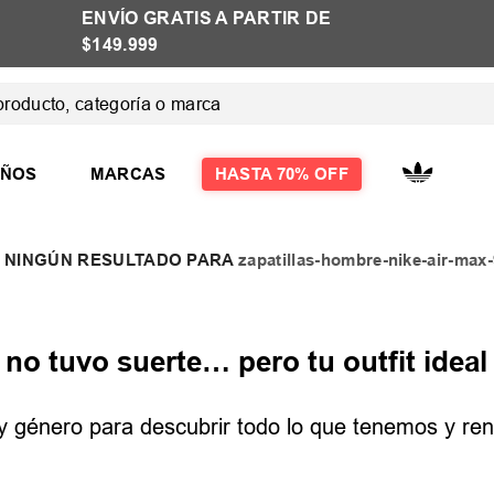
ENVÍO GRATIS A PARTIR DE
$149.999
ducto, categoría o marca
 MÁS BUSCADOS
IÑOS
MARCAS
HASTA 70% OFF
zapatillas-hombre-nike-air-ma
las
las mujer
o tuvo suerte… pero tu outfit ideal 
e y género para descubrir todo lo que tenemos y reno