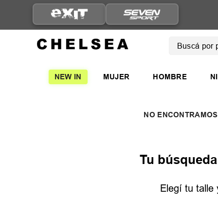
Buscá por pro
TÉRMINOS
NEW IN
MUJER
HOMBRE
N
1
.
mujer
2
.
nike
3
.
zapatil
4
.
adidas
5
.
zapatil
Tu búsqueda n
Elegí tu tall