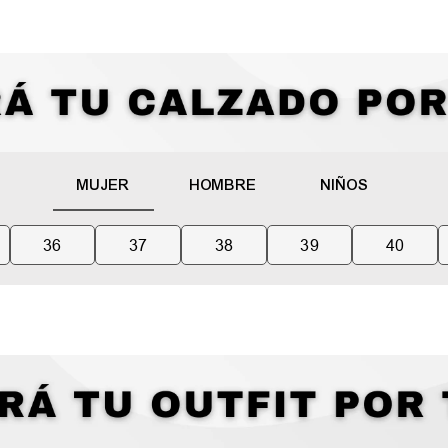
MUJER
HOMBRE
NIÑOS
36
37
38
39
40