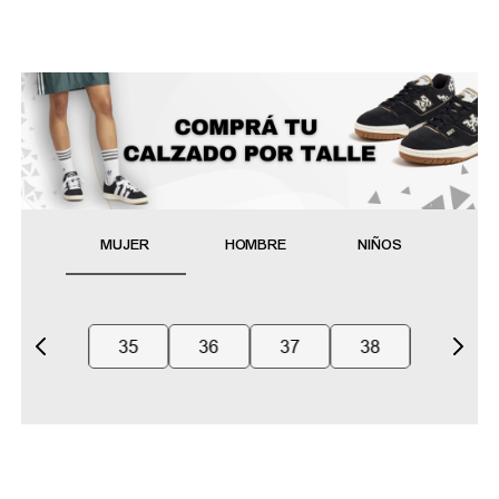
MUJER
HOMBRE
NIÑOS
35
36
37
38