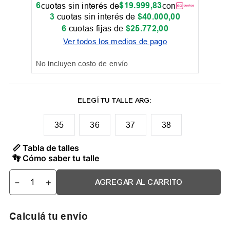
6
$
19
.
999
,
83
cuotas sin interés de
con
3
cuotas sin interés de
$
40
.
000
,
00
6
cuotas fijas de
$
25
.
772
,
00
Ver todos los medios de pago
No incluyen costo de envío
35
36
37
38
📏 Tabla de talles
👣 Cómo saber tu talle
－
＋
AGREGAR AL CARRITO
Calculá tu envío