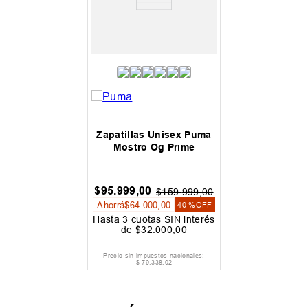
Zapatillas Unisex Puma
Mostro Og Prime
$
95
.
999
,
00
$
159
.
999
,
00
Ahorrá
$
64
.
000
,
00
40 %
OFF
Hasta
3
cuotas SIN interés
de
$
32
.
000
,
00
Precio sin impuestos nacionales:
$
79
.
338
,
02