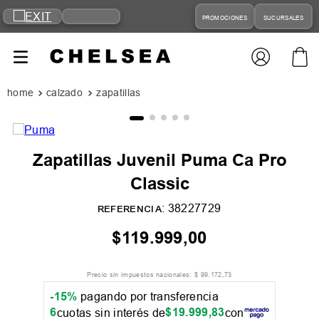
PROMOCIONES
SUCURSALES
calzado
zapatillas
Zapatillas Juvenil Puma Ca Pro
Classic
:
38227729
REFERENCIA
$
119
.
999
,
00
Precio sin impuestos nacionales:
$
99
.
172
,
73
-15%
pagando por transferencia
6
$
19
.
999
,
83
cuotas sin interés de
con