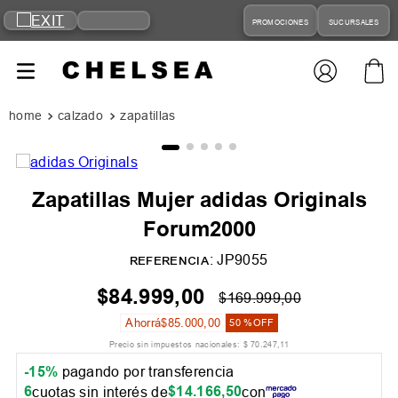
PROMOCIONES
SUCURSALES
calzado
zapatillas
Zapatillas Mujer adidas Originals
Forum2000
:
JP9055
REFERENCIA
$
84
.
999
,
00
$
169
.
999
,
00
Ahorrá
$
85
.
000
,
00
50 %
OFF
Precio sin impuestos nacionales:
$
70
.
247
,
11
-15%
pagando por transferencia
6
$
14
.
166
,
50
cuotas sin interés de
con