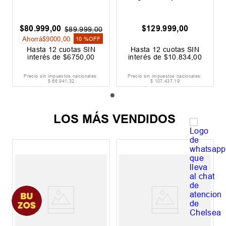
$
80
.
999
,
00
$
129
.
999
,
00
$
89
.
999
,
00
Ahorrá
$
9000
,
00
10 %
OFF
Hasta
12
cuotas SIN
Hasta
12
cuotas SIN
interés de
$
6750
,
00
interés de
$
10
.
834
,
00
Precio sin impuestos nacionales:
Precio sin impuestos nacionales:
$
66
.
941
,
32
$
107
.
437
,
19
LOS MÁS VENDIDOS