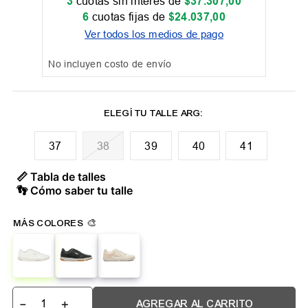
3
cuotas sin interés de
$
37
.
307
,
00
6
cuotas fijas de
$
24
.
037
,
00
Ver todos los medios de pago
No incluyen costo de envío
37
38
39
40
41
📏 Tabla de talles
👣 Cómo saber tu talle
－
＋
AGREGAR AL CARRITO