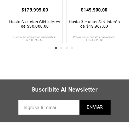
$
179
.
999
,
00
$
149
.
900
,
00
s
Hasta
6
cuotas SIN interés
Hasta
3
cuotas SIN interés
de
$
30
.
000
,
00
de
$
49
.
967
,
00
Precio sin impuestos nacionales:
Precio sin impuestos nacionales:
$
148
.
759
,
50
$
123
.
884
,
30
Suscribite Al Newsletter
ENVIAR