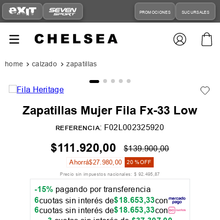
PROMOCIONES
SUCURSALES
calzado
zapatillas
Zapatillas Mujer Fila Fx-33 Low
:
F02L002325920
REFERENCIA
$
111
.
920
,
00
$
139
.
900
,
00
Ahorrá
$
27
.
980
,
00
20 %
OFF
Precio sin impuestos nacionales:
$
92
.
495
,
87
-15%
pagando por transferencia
6
$
18
.
653
,
33
cuotas sin interés de
con
6
$
18
.
653
,
33
cuotas sin interés de
con