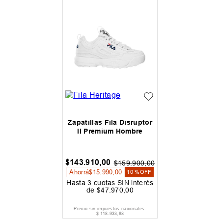
Zapatillas Fila Disruptor
II Premium Hombre
$
143
.
910
,
00
$
159
.
900
,
00
Ahorrá
$
15
.
990
,
00
10 %
OFF
Hasta
3
cuotas SIN interés
de
$
47
.
970
,
00
Precio sin impuestos nacionales:
$
118
.
933
,
88