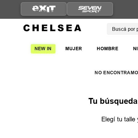
Buscá por pro
TÉRMINOS
NEW IN
MUJER
HOMBRE
N
1
.
mujer
2
.
nike
3
.
zapatil
4
.
adidas
5
.
zapatil
Tu búsqueda n
Elegí tu tall