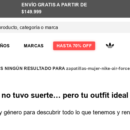
ENVÍO GRATIS A PARTIR DE
$149.999
ducto, categoría o marca
 MÁS BUSCADOS
IÑOS
MARCAS
HASTA 70% OFF
zapatillas-mujer-nike-air-for
las
las mujer
o tuvo suerte… pero tu outfit ideal 
e y género para descubrir todo lo que tenemos y reno