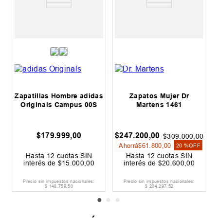
2
Zapatillas Hombre adidas
Zapatos Mujer Dr
Originals Campus 00S
Martens 1461
$
179
.
999
,
00
$
247
.
200
,
00
0
$
309
.
000
,
00
Ahorrá
$
61
.
800
,
00
20 %
OFF
Hasta
12
cuotas SIN
Hasta
12
cuotas SIN
interés de
$
15
.
000
,
00
interés de
$
20
.
600
,
00
Precio sin impuestos nacionales:
Precio sin impuestos nacionales:
$
148
.
759
,
50
$
204
.
297
,
52