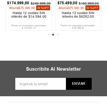
$
174
.
999
,
00
$
75
.
499
,
00
$
249
.
999
,
00
$
150
.
999
,
00
Ahorrá
$
75
.
000
,
00
Ahorrá
$
75
.
500
,
00
30 %
OFF
50 %
OFF
Hasta
12
cuotas SIN
Hasta
12
cuotas SIN
interés de
$
14
.
584
,
00
interés de
$
6292
,
00
Precio sin impuestos nacionales:
Precio sin impuestos nacionales:
$
144
.
627
,
27
$
62
.
395
,
87
Suscribite Al Newsletter
ENVIAR