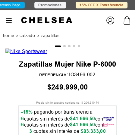
cado Pago
Promociones
15% OFF X Transferencia
calzado
zapatillas
Zapatillas Mujer Nike P-6000
:
IO3496-002
REFERENCIA
$
249
.
999
,
00
Precio sin impuestos nacionales:
$
206
.
610
,
74
-15%
pagando por transferencia
6
$
41
.
666
,
50
cuotas sin interés de
con
6
$
41
.
666
,
50
cuotas sin interés de
con
3
cuotas sin interés de
$
83
.
333
,
00