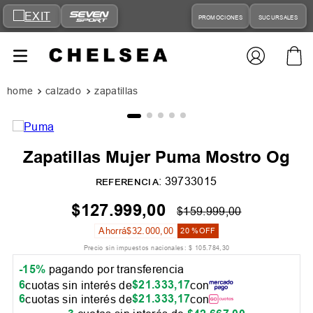
PROMOCIONES
SUCURSALES
calzado
zapatillas
Zapatillas Mujer Puma Mostro Og
:
39733015
REFERENCIA
$
127
.
999
,
00
$
159
.
999
,
00
Ahorrá
$
32
.
000
,
00
20 %
OFF
Precio sin impuestos nacionales:
$
105
.
784
,
30
-15%
pagando por transferencia
6
$
21
.
333
,
17
cuotas sin interés de
con
6
$
21
.
333
,
17
cuotas sin interés de
con