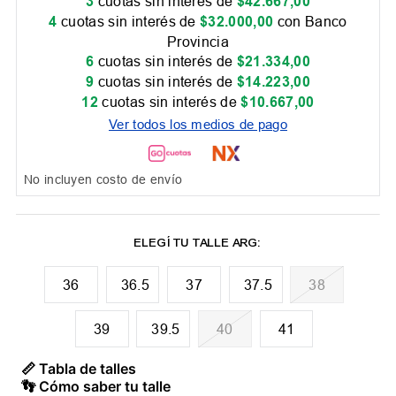
3
cuotas sin interés de
$
42
.
667
,
00
4
cuotas sin interés de
$
32
.
000
,
00
con Banco
Provincia
6
cuotas sin interés de
$
21
.
334
,
00
9
cuotas sin interés de
$
14
.
223
,
00
12
cuotas sin interés de
$
10
.
667
,
00
Ver todos los medios de pago
No incluyen costo de envío
36
36.5
37
37.5
38
39
39.5
40
41
📏 Tabla de talles
👣 Cómo saber tu talle