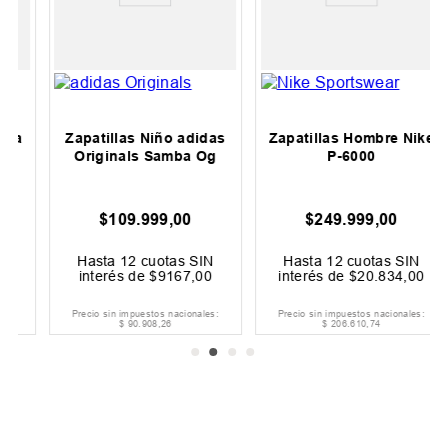
Zapatillas Niño adidas
Zapatillas Hombre Nike
Originals Samba Og
P-6000
$
109
.
999
,
00
$
249
.
999
,
00
Hasta
12
cuotas SIN
Hasta
12
cuotas SIN
interés de
$
9167
,
00
interés de
$
20
.
834
,
00
Precio sin impuestos nacionales:
Precio sin impuestos nacionales:
$
90
.
908
,
26
$
206
.
610
,
74