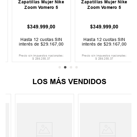
Zapatillas Mujer Nike
Zapatillas Mujer Nike
Zoom Vomero 5
Zoom Vomero 5
$
349
.
999
,
00
$
349
.
999
,
00
Hasta
12
cuotas SIN
Hasta
12
cuotas SIN
interés de
$
29
.
167
,
00
interés de
$
29
.
167
,
00
Precio sin impuestos nacionales:
Precio sin impuestos nacionales:
$
289
.
255
,
37
$
289
.
255
,
37
LOS MÁS VENDIDOS