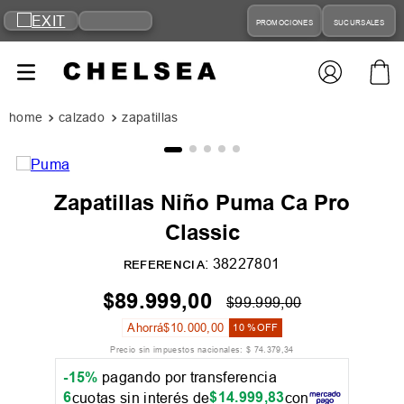
PROMOCIONES
SUCURSALES
calzado
zapatillas
Zapatillas Niño Puma Ca Pro
Classic
:
38227801
REFERENCIA
$
89
.
999
,
00
$
99
.
999
,
00
Ahorrá
$
10
.
000
,
00
10 %
OFF
Precio sin impuestos nacionales:
$
74
.
379
,
34
-15%
pagando por transferencia
6
$
14
.
999
,
83
cuotas sin interés de
con