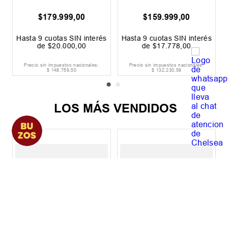
$
179
.
999
,
00
$
159
.
999
,
00
s
Hasta
9
cuotas SIN interés
Hasta
9
cuotas SIN interés
de
$
20
.
000
,
00
de
$
17
.
778
,
00
Precio sin impuestos nacionales:
Precio sin impuestos nacionales:
$
148
.
759
,
50
$
132
.
230
,
58
LOS MÁS VENDIDOS