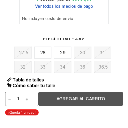
Ver todos los medios de pago
No incluyen costo de envío
27.5
28
29
30
31
32
33
34
36
36.5
📏 Tabla de talles
👣 Cómo saber tu talle
－
＋
AGREGAR AL CARRITO