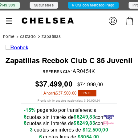
Sucursales
6 CSI con Mercado Pago
Promociones
calzado
zapatillas
Zapatillas Reebok Club C 85 Juvenil
:
AR0454K
REFERENCIA
$
37
.
499
,
00
$
74
.
999
,
00
Ahorrá
$
37
.
500
,
00
50 %
OFF
Precio sin impuestos nacionales:
$
30
.
990
,
91
-15%
pagando por transferencia
6
$
6249
,
83
cuotas sin interés de
con
6
$
6249
,
83
cuotas sin interés de
con
3
cuotas sin interés de
$
12
.
500
,
00
6
cuotas fijas de
$
8054
,
00