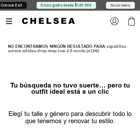
onocé Exit
Envío gratis desde $149.999
Sucursales
zapatillas-
unisex-adidas-drop-step-low-2-0-moda-js3242
Tu búsqueda no tuvo suerte… pero tu
outfit ideal está a un clic
Elegí tu talle y género para descubrir todo lo
que tenemos y renovar tu estilo.