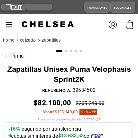
PROMOCIONES
SUCURSALES
calzado
zapatillas
Zapatillas Unisex Puma Velophasis
Sprint2K
:
39534502
REFERENCIA
$
82
.
100
,
00
$
205
.
249
,
00
Ahorrá
$
123
.
149
,
00
60 %
OFF
Precio sin impuestos nacionales:
$
67
.
851
,
24
-15%
pagando por transferencia
6
$
13
.
683
,
33
cuotas sin interés de
con