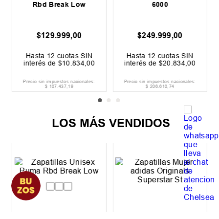
Rbd Break Low
6000
$
129
.
999
,
00
$
249
.
999
,
00
0
Hasta
12
cuotas SIN
Hasta
12
cuotas SIN
interés de
$
10
.
834
,
00
interés de
$
20
.
834
,
00
Precio sin impuestos nacionales:
Precio sin impuestos nacionales:
$
107
.
437
,
19
$
206
.
610
,
74
LOS MÁS VENDIDOS