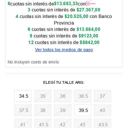
6
$
13
.
683
,
33
cuotas sin interés de
con
3
cuotas sin interés de
$
27
.
367
,
00
4
cuotas sin interés de
$
20
.
525
,
00
con Banco
Provincia
6
cuotas sin interés de
$
13
.
684
,
00
9
cuotas sin interés de
$
9123
,
00
12
cuotas sin interés de
$
6842
,
00
Ver todos los medios de pago
No incluyen costo de envío
34.5
35
36
36.5
37
37.5
38
39
39.5
40
41
41.5
42
43
43.5