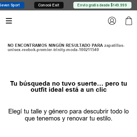
n Sport
Conocé Exit
Envío gratis desde $149.999
zapatillas-
unisex-reebok-premier-trinity-moda-100211540
Tu búsqueda no tuvo suerte… pero tu
outfit ideal está a un clic
Elegí tu talle y género para descubrir todo lo
que tenemos y renovar tu estilo.