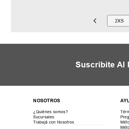
2XS
Suscribite Al
NOSOTROS
AY
¿Quiénes somos?
Térm
Sucursales
Preg
Trabajá con Nosotros
Mét
Méto