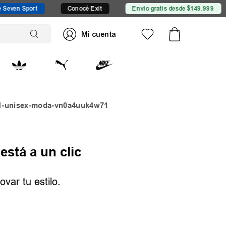
en Sport
Conocé Exit
Envío gratis desde $149.999
71-unisex-moda-vn0a4uuk4w71
está a un clic
var tu estilo.