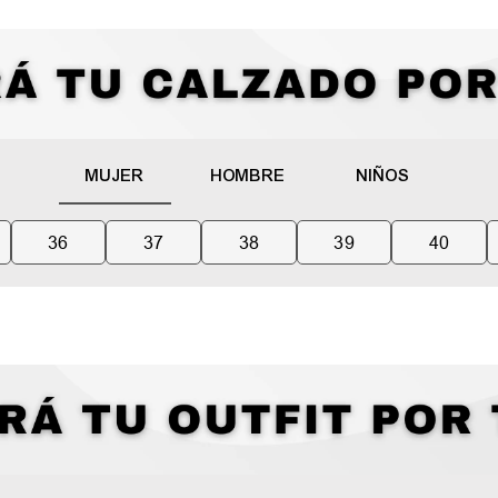
MUJER
HOMBRE
NIÑOS
36
37
38
39
40