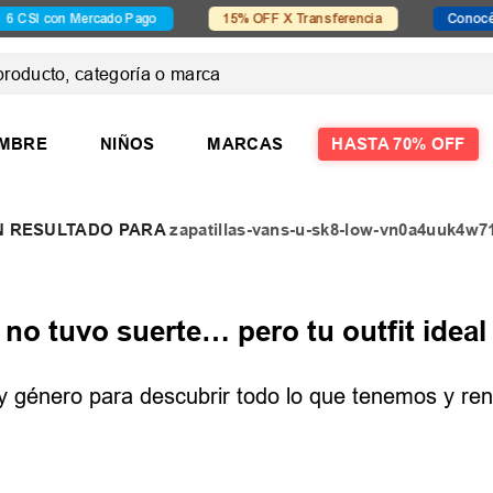
SI con Mercado Pago
15% OFF X Transferencia
Conocé Sev
ducto, categoría o marca
 MÁS BUSCADOS
MBRE
NIÑOS
MARCAS
HASTA 70% OFF
zapatillas-vans-u-sk8-low-vn0a4uuk4w
las
o tuvo suerte… pero tu outfit ideal 
e y género para descubrir todo lo que tenemos y reno