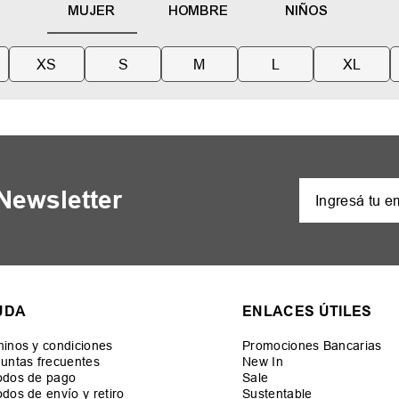
MUJER
HOMBRE
NIÑOS
XS
S
M
L
XL
 Newsletter
UDA
ENLACES ÚTILES
inos y condiciones
Promociones Bancarias
untas frecuentes
New In
odos de pago
Sale
dos de envío y retiro
Sustentable