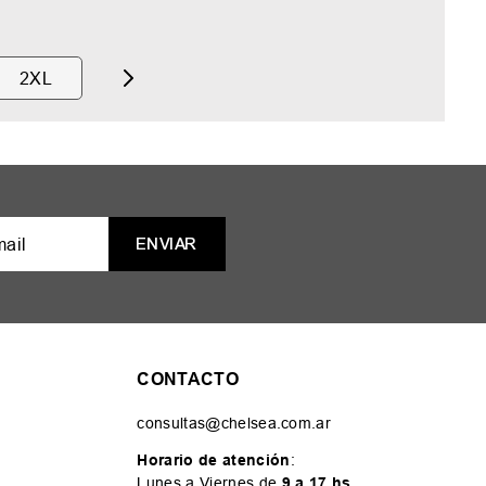
2XL
ENVIAR
CONTACTO
consultas@chelsea.com.ar
Horario de atención
:
Lunes a Viernes de
9 a 17 hs
.