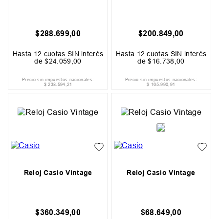
$
288
.
699
,
00
$
200
.
849
,
00
Hasta
12
cuotas SIN interés
Hasta
12
cuotas SIN interés
de
$
24
.
059
,
00
de
$
16
.
738
,
00
Precio sin impuestos nacionales:
Precio sin impuestos nacionales:
$
238
.
594
,
21
$
165
.
990
,
91
Reloj Casio Vintage
Reloj Casio Vintage
$
360
.
349
,
00
$
68
.
649
,
00