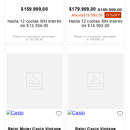
$
159
.
999
,
00
$
179
.
909
,
00
$
199
.
899
,
00
Ahorrá
$
19
.
990
,
00
10 %
OFF
Hasta
12
cuotas SIN interés
Hasta
12
cuotas SIN interés
de
$
13
.
334
,
00
de
$
14
.
993
,
00
Precio sin impuestos nacionales:
Precio sin impuestos nacionales:
$
132
.
230
,
58
$
148
.
685
,
12
Reloj Mujer Casio Vintage
Reloj Casio Vintage