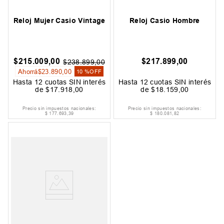
Reloj Mujer Casio Vintage
Reloj Casio Hombre
$
215
.
009
,
00
$
217
.
899
,
00
$
238
.
899
,
00
Ahorrá
$
23
.
890
,
00
10 %
OFF
Hasta
12
cuotas SIN interés
Hasta
12
cuotas SIN interés
de
$
17
.
918
,
00
de
$
18
.
159
,
00
Precio sin impuestos nacionales:
Precio sin impuestos nacionales:
$
177
.
693
,
39
$
180
.
081
,
82