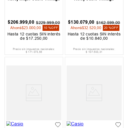
$
206
.
999
,
00
$
130
.
079
,
00
$
229
.
999
,
00
$
162
.
599
,
00
Ahorrá
$
23
.
000
,
00
Ahorrá
$
32
.
520
,
00
10 %
OFF
20 %
OFF
Hasta
12
cuotas SIN interés
Hasta
12
cuotas SIN interés
de
$
17
.
250
,
00
de
$
10
.
840
,
00
Precio sin impuestos nacionales:
Precio sin impuestos nacionales:
$
171
.
073
,
55
$
107
.
503
,
31