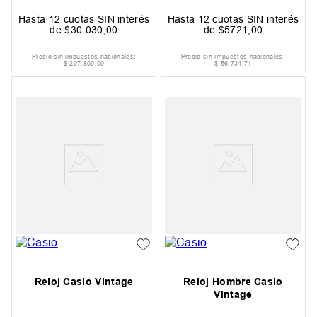
Hasta
12
cuotas SIN interés
Hasta
12
cuotas SIN interés
de
$
30
.
030
,
00
de
$
5721
,
00
Precio sin impuestos nacionales:
Precio sin impuestos nacionales:
$
297
.
809
,
09
$
56
.
734
,
71
Reloj Casio Vintage
Reloj Hombre Casio
Vintage