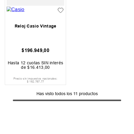
Reloj Casio Vintage
$
196
.
949
,
00
Hasta
12
cuotas SIN interés
de
$
16
.
413
,
00
Precio sin impuestos nacionales:
$
162
.
767
,
77
Has visto todos los
11
productos