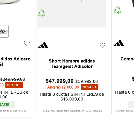
adidas Adizero
Campe
Short Hombre adidas
Sl
Teamgeist Adicolor
$
249
.
999
,
00
$
47
.
999
,
00
$
59
.
999
,
00
00
10 %
OFF
Ahorrá
$
12
.
000
,
00
20 %
OFF
IN INTERÉS de
Hasta
6
c
Hasta
3
cuotas SIN INTERÉS de
0
,
00
$
16
.
000
,
00
RATIS
ionales:
$
185
.
949
,
59
Precio sin impuestos nacionales:
$
39
.
668
,
60
Precio sin i