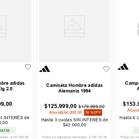
mbre adidas
Campe
Camiseta Hombre adidas
lg 2.0
Alemania 1994
99
,
00
$
153
.
$
125
.
999
,
00
$
179
.
999
,
00
Ahorr
Ahorrá
$
54
.
000
,
00
30 %
OFF
IN INTERÉS de
Hasta
6
c
Hasta
3
cuotas SIN INTERÉS de
0
,
00
$
42
.
000
,
00
RATIS
ionales:
$
247
.
933
,
06
Precio sin impuestos nacionales:
$
104
.
131
,
40
Precio sin i