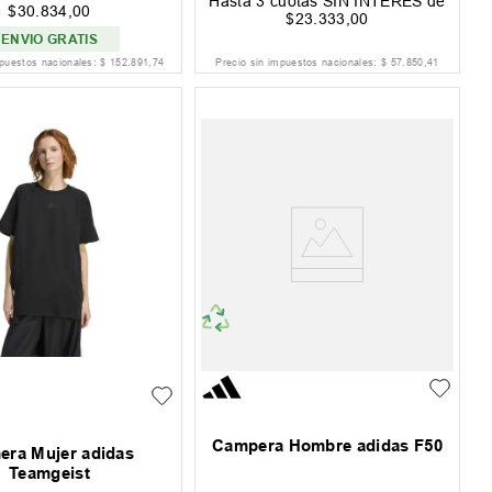
Hasta
3
cuotas SIN INTERÉS de
$
30
.
834
,
00
$
23
.
333
,
00
ENVIO GRATIS
mpuestos nacionales:
$
152
.
891
,
74
Precio sin impuestos nacionales:
$
57
.
850
,
41
Campera Hombre adidas F50
era Mujer adidas
Teamgeist