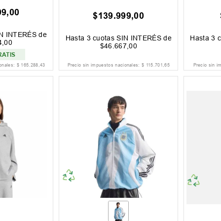
99
,
00
$
139
.
999
,
00
IN INTERÉS de
Hasta
3
cuotas SIN INTERÉS de
Hasta
3
c
4
,
00
$
46
.
667
,
00
RATIS
ionales:
$
165
.
288
,
43
Precio sin impuestos nacionales:
$
115
.
701
,
65
Precio sin i