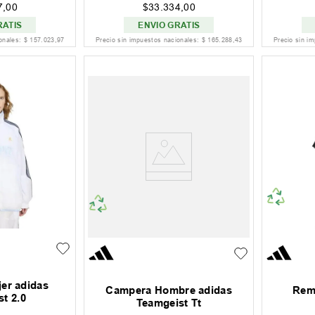
7
,
00
$
33
.
334
,
00
RATIS
ENVIO GRATIS
ionales:
$
157
.
023
,
97
Precio sin impuestos nacionales:
$
165
.
288
,
43
Precio sin i
er adidas
Campera Hombre adidas
Rem
t 2.0
Teamgeist Tt