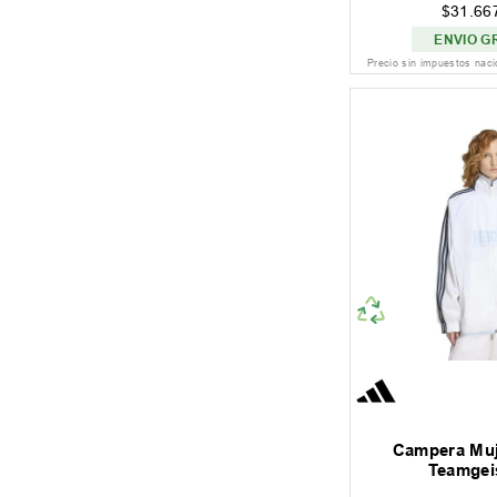
$
31
.
66
ENVIO G
Precio sin impuestos nac
Campera Muj
Teamgeis