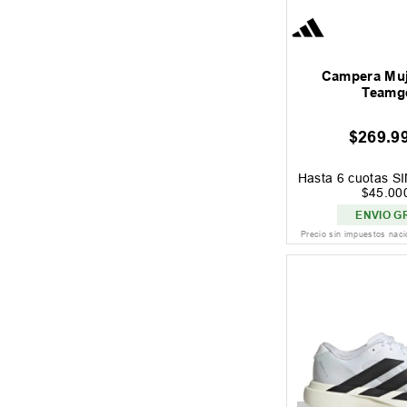
Campera Muj
Teamge
$
269
.
9
Hasta
6
cuotas S
$
45
.
00
ENVIO G
Precio sin impuestos nac