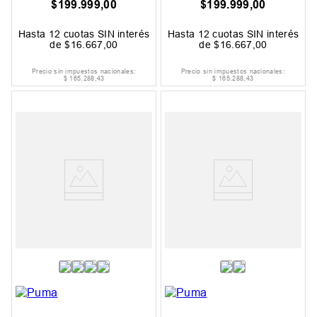
$
199
.
999
,
00
$
199
.
999
,
00
Hasta
12
cuotas SIN interés
Hasta
12
cuotas SIN interés
de
$
16
.
667
,
00
de
$
16
.
667
,
00
Precio sin impuestos nacionales:
Precio sin impuestos nacionales:
$
165
.
288
,
43
$
165
.
288
,
43