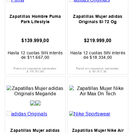
Zapatillas Hombre Puma
Zapatillas Mujer adidas
Park Lifestyle
Originals Sl 72 Og
$
139
.
999
,
00
$
219
.
999
,
00
Hasta
12
cuotas SIN interés
Hasta
12
cuotas SIN interés
de
$
11
.
667
,
00
de
$
18
.
334
,
00
Precio sin impuestos nacionales:
Precio sin impuestos nacionales:
$
115
.
701
,
65
$
181
.
817
,
36
Zapatillas Mujer adidas
Zapatillas Mujer Nike Air