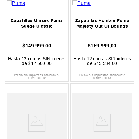
Zapatillas Unisex Puma
Zapatillas Hombre Puma
Suede Classic
Majesty Out Of Bounds
$
149
.
999
,
00
$
159
.
999
,
00
Hasta
12
cuotas SIN interés
Hasta
12
cuotas SIN interés
de
$
12
.
500
,
00
de
$
13
.
334
,
00
Precio sin impuestos nacionales:
Precio sin impuestos nacionales:
$
123
.
966
,
12
$
132
.
230
,
58