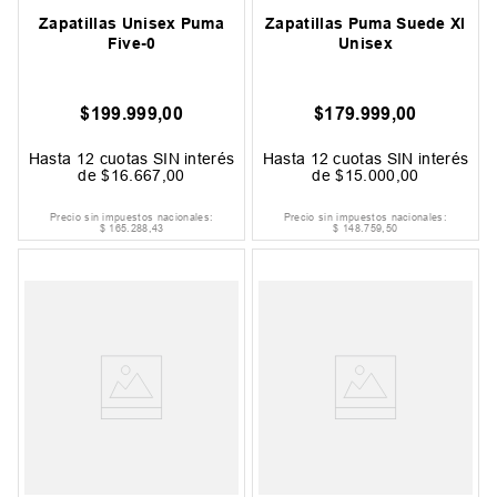
Zapatillas Unisex Puma
Zapatillas Puma Suede Xl
Five-0
Unisex
$
199
.
999
,
00
$
179
.
999
,
00
Hasta
12
cuotas SIN interés
Hasta
12
cuotas SIN interés
de
$
16
.
667
,
00
de
$
15
.
000
,
00
Precio sin impuestos nacionales:
Precio sin impuestos nacionales:
$
165
.
288
,
43
$
148
.
759
,
50