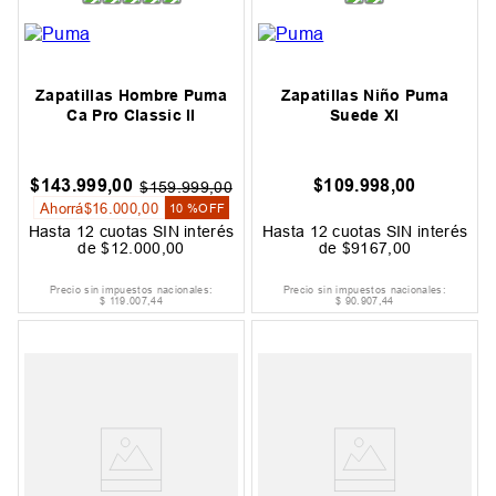
Zapatillas Hombre Puma
Zapatillas Niño Puma
Ca Pro Classic II
Suede Xl
$
143
.
999
,
00
$
109
.
998
,
00
$
159
.
999
,
00
Ahorrá
$
16
.
000
,
00
10 %
OFF
Hasta
12
cuotas SIN interés
Hasta
12
cuotas SIN interés
de
$
12
.
000
,
00
de
$
9167
,
00
Precio sin impuestos nacionales:
Precio sin impuestos nacionales:
$
119
.
007
,
44
$
90
.
907
,
44