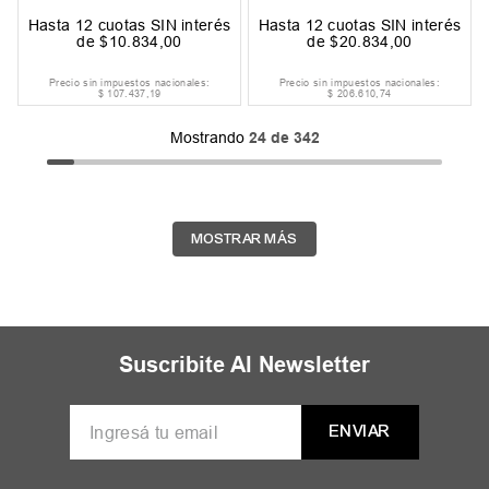
Hasta
12
cuotas SIN interés
Hasta
12
cuotas SIN interés
de
$
10
.
834
,
00
de
$
20
.
834
,
00
Precio sin impuestos nacionales:
Precio sin impuestos nacionales:
$
107
.
437
,
19
$
206
.
610
,
74
Mostrando
24 de 342
MOSTRAR MÁS
Suscribite Al Newsletter
ENVIAR