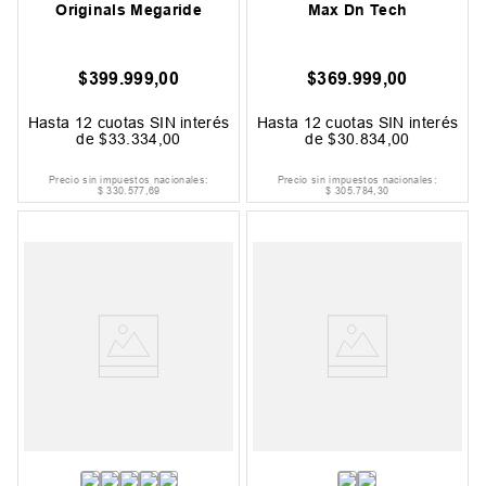
Originals Megaride
Max Dn Tech
$
399
.
999
,
00
$
369
.
999
,
00
Hasta
12
cuotas SIN interés
Hasta
12
cuotas SIN interés
de
$
33
.
334
,
00
de
$
30
.
834
,
00
Precio sin impuestos nacionales:
Precio sin impuestos nacionales:
$
330
.
577
,
69
$
305
.
784
,
30