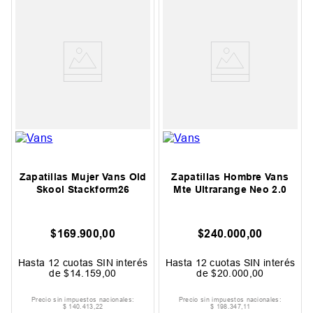
Zapatillas Mujer Vans Old
Zapatillas Hombre Vans
Skool Stackform26
Mte Ultrarange Neo 2.0
$
169
.
900
,
00
$
240
.
000
,
00
Hasta
12
cuotas SIN interés
Hasta
12
cuotas SIN interés
de
$
14
.
159
,
00
de
$
20
.
000
,
00
Precio sin impuestos nacionales:
Precio sin impuestos nacionales:
$
140
.
413
,
22
$
198
.
347
,
11