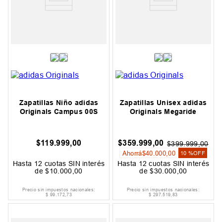
Zapatillas Niño adidas
Zapatillas Unisex adidas
Originals Campus 00S
Originals Megaride
$
119
.
999
,
00
$
359
.
999
,
00
$
399
.
999
,
00
Ahorrá
$
40
.
000
,
00
10 %
OFF
Hasta
12
cuotas SIN interés
Hasta
12
cuotas SIN interés
de
$
10
.
000
,
00
de
$
30
.
000
,
00
Precio sin impuestos nacionales:
Precio sin impuestos nacionales:
$
99
.
172
,
73
$
297
.
519
,
83