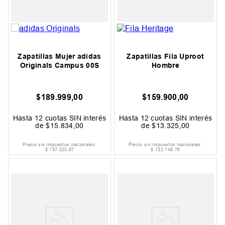
Zapatillas Mujer adidas
Zapatillas Fila Uproot
Originals Campus 00S
Hombre
$
189
.
999
,
00
$
159
.
900
,
00
Hasta
12
cuotas SIN interés
Hasta
12
cuotas SIN interés
de
$
15
.
834
,
00
de
$
13
.
325
,
00
Precio sin impuestos nacionales:
Precio sin impuestos nacionales:
$
157
.
023
,
97
$
132
.
148
,
76