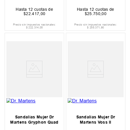
Hasta
12
cuotas de
Hasta
12
cuotas de
$
22
.
417
,
00
$
25
.
750
,
00
Precio sin impuestos nacionales:
Precio sin impuestos nacionales:
$
222
.
314
,
05
$
255
.
371
,
90
Sandalias Mujer Dr
Sandalias Mujer Dr
Martens Gryphon Quad
Martens Voss II