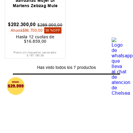
Sandalias Mujer Dr
Martens Zebzag Mule
$
202
.
300
,
00
$
289
.
000
,
00
Ahorrá
$
86
.
700
,
00
30 %
OFF
Hasta
12
cuotas de
$
16
.
859
,
00
Precio sin impuestos nacionales:
$
167
.
190
,
08
Has visto todos los
7
productos
Suscribite Al Newsletter