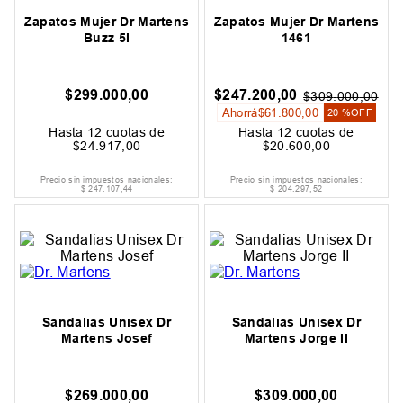
Zapatos Mujer Dr Martens
Zapatos Mujer Dr Martens
Buzz 5I
1461
$
299
.
000
,
00
$
247
.
200
,
00
$
309
.
000
,
00
Ahorrá
$
61
.
800
,
00
20 %
OFF
Hasta
12
cuotas de
Hasta
12
cuotas de
$
24
.
917
,
00
$
20
.
600
,
00
Precio sin impuestos nacionales:
Precio sin impuestos nacionales:
$
247
.
107
,
44
$
204
.
297
,
52
Sandalias Unisex Dr
Sandalias Unisex Dr
Martens Josef
Martens Jorge II
$
269
.
000
,
00
$
309
.
000
,
00