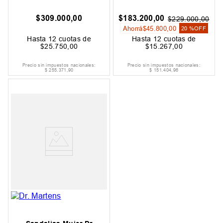
$
309
.
000
,
00
$
183
.
200
,
00
$
229
.
000
,
00
Ahorrá
$
45
.
800
,
00
20 %
OFF
Hasta
12
cuotas de
Hasta
12
cuotas de
$
25
.
750
,
00
$
15
.
267
,
00
Precio sin impuestos nacionales:
Precio sin impuestos nacionales:
$
255
.
371
,
90
$
151
.
404
,
96