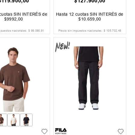
$
119
.
900
,
00
$
127
.
900
,
00
cuotas SIN INTERÉS de
Hasta
12
cuotas SIN INTERÉS de
$
9992
,
00
$
10
.
659
,
00
mpuestos nacionales:
$
99
.
090
,
91
Precio sin impuestos nacionales:
$
105
.
702
,
48