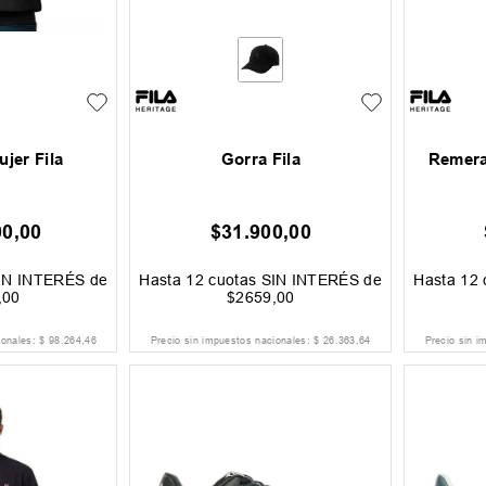
jer Fila
Gorra Fila
Remera
00
,
00
$
31
.
900
,
00
IN INTERÉS de
Hasta
12
cuotas SIN INTERÉS de
Hasta
12
,
00
$
2659
,
00
ionales:
$
98
.
264
,
46
Precio sin impuestos nacionales:
$
26
.
363
,
64
Precio sin i