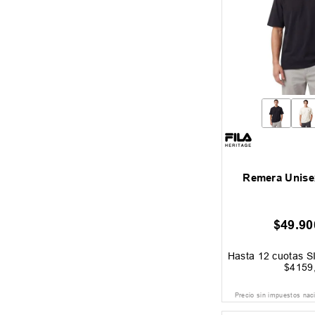
Remera Unisex
$
49
.
90
Hasta
12
cuotas S
$
4159
Precio sin impuestos nac