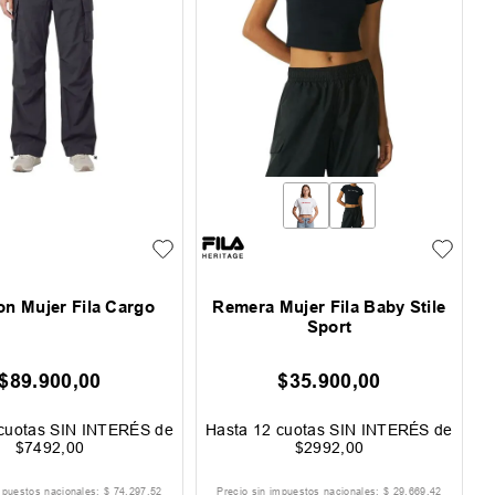
on Mujer Fila Cargo
Remera Mujer Fila Baby Stile
Sport
$
89
.
900
,
00
$
35
.
900
,
00
cuotas SIN INTERÉS de
Hasta
12
cuotas SIN INTERÉS de
$
7492
,
00
$
2992
,
00
mpuestos nacionales:
$
74
.
297
,
52
Precio sin impuestos nacionales:
$
29
.
669
,
42