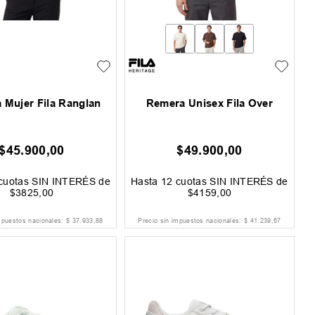
 Mujer Fila Ranglan
Remera Unisex Fila Over
$
45
.
900
,
00
$
49
.
900
,
00
cuotas SIN INTERÉS de
Hasta
12
cuotas SIN INTERÉS de
$
3825
,
00
$
4159
,
00
mpuestos nacionales:
$
37
.
933
,
88
Precio sin impuestos nacionales:
$
41
.
239
,
67