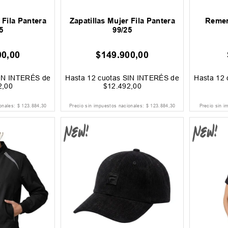
 Fila Pantera
Zapatillas Mujer Fila Pantera
Remer
5
99/25
00
,
00
$
149
.
900
,
00
IN INTERÉS de
Hasta
12
cuotas SIN INTERÉS de
Hasta
12
2
,
00
$
12
.
492
,
00
ionales:
$
123
.
884
,
30
Precio sin impuestos nacionales:
$
123
.
884
,
30
Precio sin i