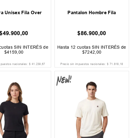
a Unisex Fila Over
Pantalon Hombre Fila
$
49
.
900
,
00
$
86
.
900
,
00
cuotas SIN INTERÉS de
Hasta
12
cuotas SIN INTERÉS de
$
4159
,
00
$
7242
,
00
mpuestos nacionales:
$
41
.
239
,
67
Precio sin impuestos nacionales:
$
71
.
818
,
18