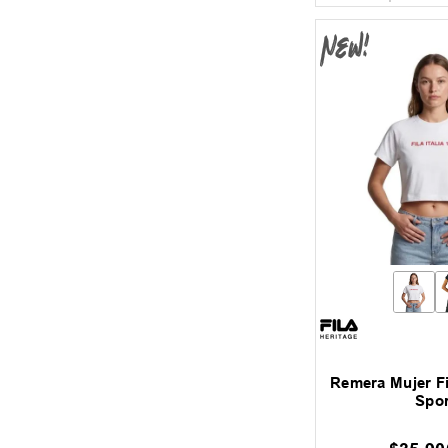
26-Q2
(
29
)
Poliester
(
17
)
Sintético
(
36
)
Remera Mujer Fi
Spor