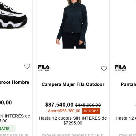
Uproot Hombre
Campera Mujer Fila Outdoor
Pantal
00
,
00
$
87
.
540
,
00
$
145
.
900
,
00
Ahorrá
$
58
.
360
,
00
40 %
OFF
IN INTERÉS de
Hasta
12
cuotas SIN INTERÉS de
Hasta
12
5
,
00
$
7295
,
00
RATIS
ionales:
$
132
.
148
,
76
Precio sin impuestos nacionales:
$
72
.
347
,
11
Precio sin i