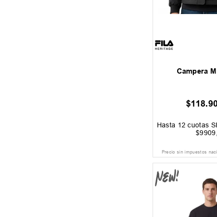
Campera Mu
$
118
.
9
Hasta
12
cuotas S
$
9909
Precio sin impuestos nac