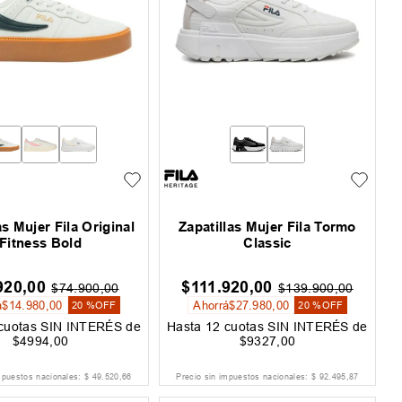
as Mujer Fila Original
Zapatillas Mujer Fila Tormo
Fitness Bold
Classic
920
,
00
$
111
.
920
,
00
$
74
.
900
,
00
$
139
.
900
,
00
á
$
14
.
980
,
00
Ahorrá
$
27
.
980
,
00
20 %
OFF
20 %
OFF
cuotas SIN INTERÉS de
Hasta
12
cuotas SIN INTERÉS de
$
4994
,
00
$
9327
,
00
mpuestos nacionales:
$
49
.
520
,
66
Precio sin impuestos nacionales:
$
92
.
495
,
87