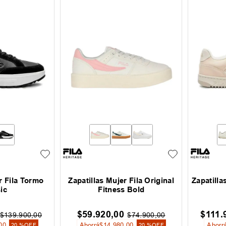
r Fila Tormo
Zapatillas Mujer Fila Original
Zapatilla
ic
Fitness Bold
$
59
.
920
,
00
$
111
.
$
139
.
900
,
00
$
74
.
900
,
00
00
Ahorrá
$
14
.
980
,
00
Ahorr
20 %
OFF
20 %
OFF