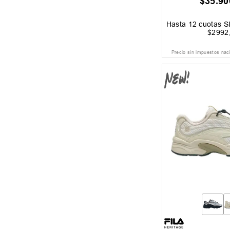
$
35
.
90
Hasta
12
cuotas S
$
2992
Precio sin impuestos nac