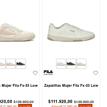
s Mujer Fila Fx-33 Low
Zapatillas Mujer Fila Fx-33 Low
920
,
00
$
111
.
920
,
00
$
139
.
900
,
00
$
139
.
900
,
00
á
$
27
.
980
,
00
Ahorrá
$
27
.
980
,
00
20 %
OFF
20 %
OFF