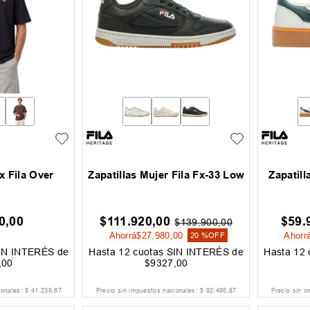
 Fila Over
Zapatillas Mujer Fila Fx-33 Low
Zapatill
0
,
00
$
111
.
920
,
00
$
59
.
$
139
.
900
,
00
Ahorrá
$
27
.
980
,
00
Ahorr
20 %
OFF
IN INTERÉS de
Hasta
12
cuotas SIN INTERÉS de
Hasta
12
,
00
$
9327
,
00
ionales:
$
41
.
239
,
67
Precio sin impuestos nacionales:
$
92
.
495
,
87
Precio sin i