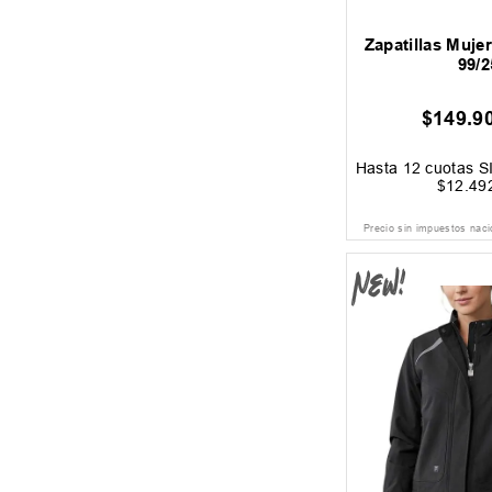
Zapatillas Mujer
99/2
$
149
.
9
Hasta
12
cuotas S
$
12
.
49
Precio sin impuestos nac