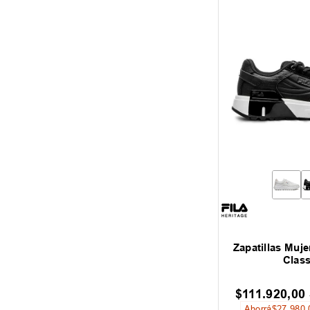
Zapatillas Muje
Class
$
111
.
920
,
00
Ahorrá
$
27
.
980
,