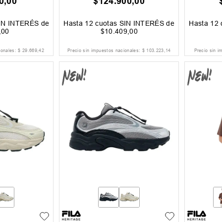
0
,
00
$
124
.
900
,
00
IN INTERÉS de
Hasta
12
cuotas SIN INTERÉS de
Hasta
12
,
00
$
10
.
409
,
00
ionales:
$
29
.
669
,
42
Precio sin impuestos nacionales:
$
103
.
223
,
14
Precio sin i