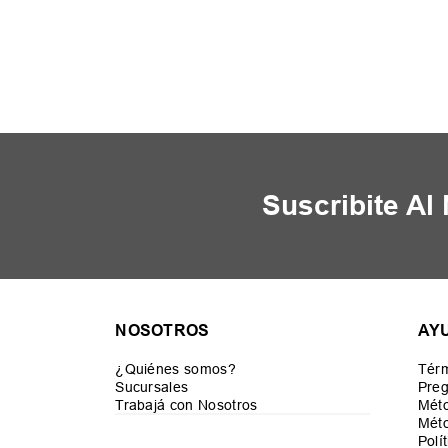
Suscribite Al
NOSOTROS
AY
¿Quiénes somos?
Térm
Sucursales
Preg
Trabajá con Nosotros
Mét
Méto
Polí