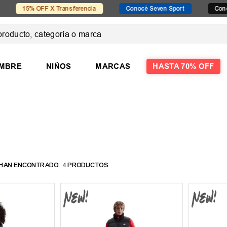
 OFF X Transferencia
Conocé Seven Sport
Conocé Exit
ducto, categoría o marca
 MÁS BUSCADOS
MBRE
NIÑOS
MARCAS
HASTA 70% OFF
las
las mujer
4
PRODUCTOS