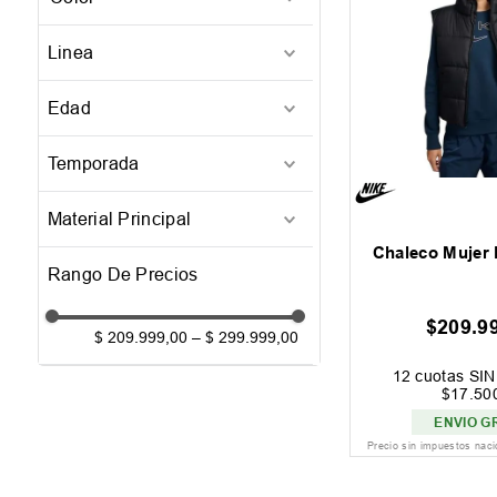
Amarillo
(
1
)
M
(
3
)
Linea
Negro
(
3
)
L
(
3
)
Puma x Tmnt
(
1
)
XL
(
2
)
Edad
Adulto
(
4
)
Temporada
25-Q2
(
1
)
Material Principal
26-Q2
(
3
)
Chaleco Mujer 
Material Reciclado
(
1
)
Poliester
(
3
)
$
209
.
9
$ 209.999,00
–
$ 299.999,00
12
cuotas SIN 
$
17
.
50
ENVIO G
Precio sin impuestos nac