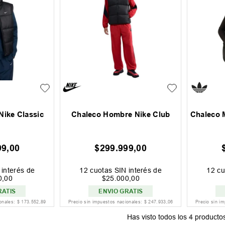
Nike Classic
Chaleco Hombre Nike Club
Chaleco M
99
,
00
$
299
.
999
,
00
interés de
12
cuotas SIN interés de
12
cu
0
,
00
$
25
.
000
,
00
RATIS
ENVIO GRATIS
ionales:
$
173
.
552
,
89
Precio sin impuestos nacionales:
$
247
.
933
,
06
Precio sin i
Has visto todos los
4
producto