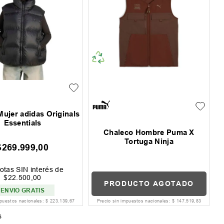
ujer adidas Originals
Essentials
Chaleco Hombre Puma X
Tortuga Ninja
$
269
.
999
,
00
otas SIN interés de
$
22
.
500
,
00
PRODUCTO AGOTADO
ENVIO GRATIS
mpuestos nacionales:
$
223
.
139
,
67
Precio sin impuestos nacionales:
$
147
.
519
,
83
s