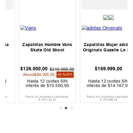
Zapatillas Hombre Vans
Zapatillas Mujer adidas
Skate Old Skool
Originals Gazelle Lo Pro
$
126
.
000
,
00
$
169
.
999
,
00
$
210
.
000
,
00
Ahorrá
$
84
.
000
,
00
40 %
OFF
Hasta
12
cuotas SIN
Hasta
12
cuotas SIN
interés de
$
10
.
500
,
00
interés de
$
14
.
167
,
00
Precio sin impuestos nacionales:
Precio sin impuestos nacionales:
$
104
.
132
,
23
$
140
.
495
,
04