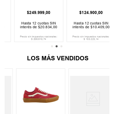
$
249
.
999
,
00
$
124
.
900
,
00
Hasta
12
cuotas SIN
Hasta
12
cuotas SIN
interés de
$
20
.
834
,
00
interés de
$
10
.
409
,
00
Precio sin impuestos nacionales:
Precio sin impuestos nacionales:
$
206
.
610
,
74
$
103
.
223
,
14
LOS MÁS VENDIDOS