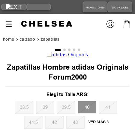
PROMOCIONES
SUCURSALES
calzado
zapatillas
Zapatillas Hombre adidas Originals
Forum2000
38.5
39
39.5
40
41
41.5
42
43
VER MÁS 3