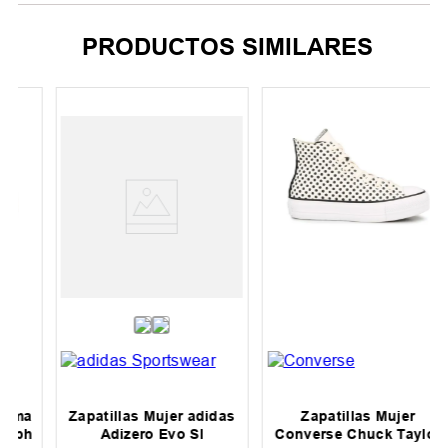
PRODUCTOS SIMILARES
a
Zapatillas Mujer adidas
Zapatillas Mujer
h
Adizero Evo Sl
Converse Chuck Taylor